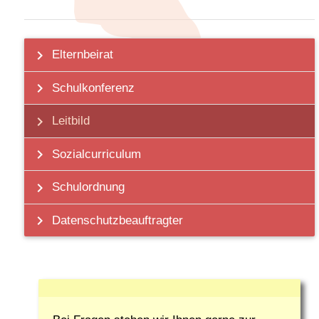
chevron_right
Elternbeirat
chevron_right
Schulkonferenz
chevron_right
Leitbild
chevron_right
Sozialcurriculum
chevron_right
Schulordnung
chevron_right
Datenschutzbeauftragter