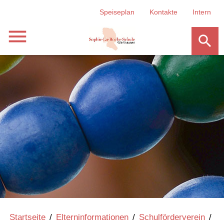
Speiseplan
Kontakte
Intern
menu
search
Startseite
/
Elterninformationen
/
Schulförderverein
/