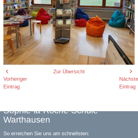
chevron_left
chevron_right
Zur Übersicht
Vorheriger
Nächste
Eintrag
Eintrag
Sophie-la-Roche-Schule
Warthausen
So erreichen Sie uns am schnellsten: