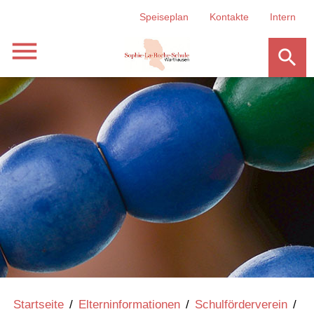
Speiseplan
Kontakte
Intern
menu
search
Startseite
/
Elterninformationen
/
Schulförderverein
/