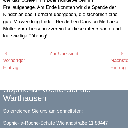
war das Spielen mit zwei Hundewelpen im
Freilaufgehege. Am Ende konnten wir die Spende der
Kinder an das Tierheim übergeben, die sicherlich eine
gute Verwendung findet. Herzlichen Dank an Michaela
Müller vom Tierschutzverein für diese interessante und
kurzweilige Führung!
chevron_left
chevron_right
Zur Übersicht
Vorheriger
Nächste
Eintrag
Eintrag
Sophie-la-Roche-Schule
Warthausen
So erreichen Sie uns am schnellsten:
Sophie-la-Roche-Schule Wielandstraße 11 88447