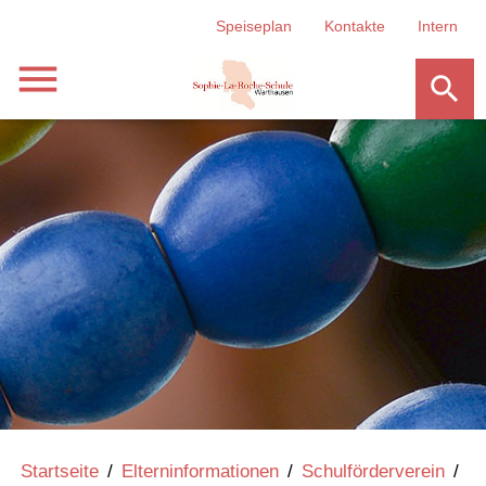
Speiseplan
Kontakte
Intern
menu
search
Startseite
/
Elterninformationen
/
Schulförderverein
/